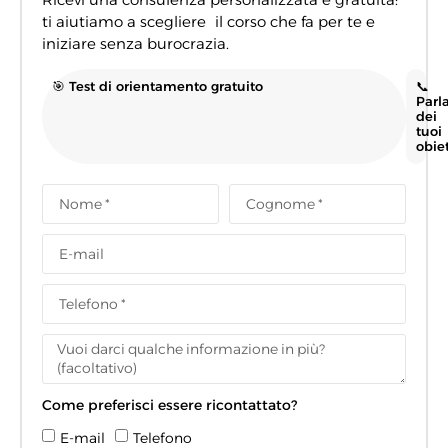
ti aiutiamo a scegliere il corso che fa per te e
iniziare senza burocrazia.
🎯 Test di orientamento gratuito
📞
Parl
dei
tuoi
obiet
Come preferisci essere ricontattato?
E-mail
Telefono