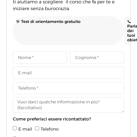
ti aiutiamo a scegliere il corso che fa per te e
iniziare senza burocrazia.
🎯 Test di orientamento gratuito
📞
Parl
dei
tuoi
obiet
Come preferisci essere ricontattato?
E-mail
Telefono