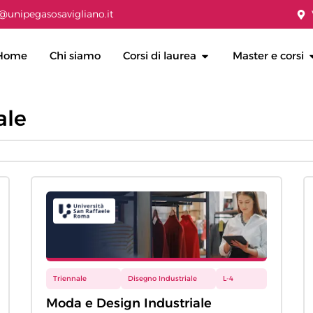
@unipegasosavigliano.it
Home
Chi siamo
Corsi di laurea
Master e corsi
ale
Triennale
Disegno Industriale
L-4
Moda e Design Industriale