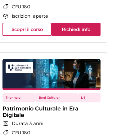
CFU 180
Iscrizioni aperte
Scopri il corso
Richiedi info
Triennale
Beni Culturali
L-1
Patrimonio Culturale in Era
Digitale
Durata 3 anni
CFU 180