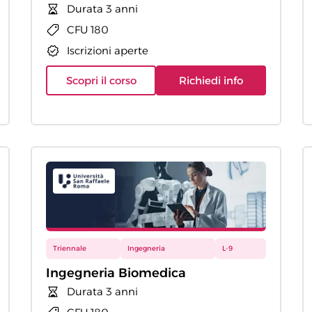
Durata 3 anni
CFU 180
Iscrizioni aperte
Scopri il corso
Richiedi info
Triennale
Ingegneria
L-9
Ingegneria Biomedica
Durata 3 anni