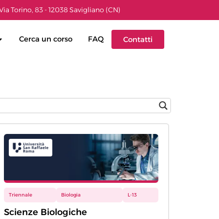
Via Torino, 83 - 12038 Savigliano (CN)
Cerca un corso
FAQ
Contatti
Triennale
Biologia
L-13
Scienze Biologiche