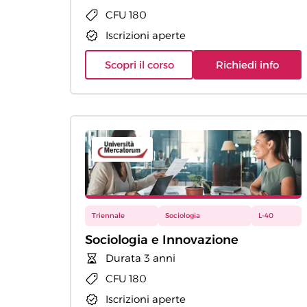
CFU 180
Iscrizioni aperte
Scopri il corso
Richiedi info
Triennale
Sociologia
L-40
Sociologia e Innovazione
Durata 3 anni
CFU 180
Iscrizioni aperte