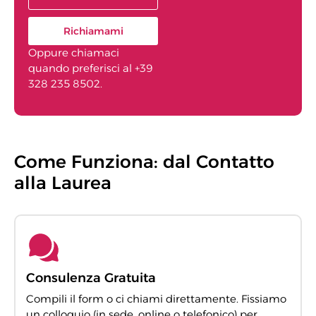
Richiamami
Oppure chiamaci
quando preferisci al +39
328 235 8502.
Come Funziona: dal Contatto
alla Laurea
Consulenza Gratuita
Compili il form o ci chiami direttamente. Fissiamo
un colloquio (in sede, online o telefonico) per