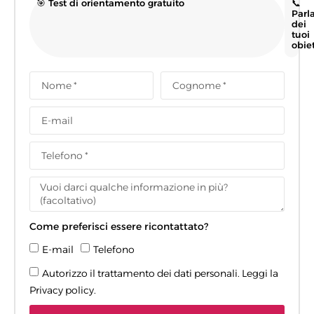
🎯 Test di orientamento gratuito
📞
Parl
dei
tuoi
obiet
Come preferisci essere ricontattato?
E-mail
Telefono
Autorizzo il trattamento dei dati personali. Leggi la
Privacy policy
.