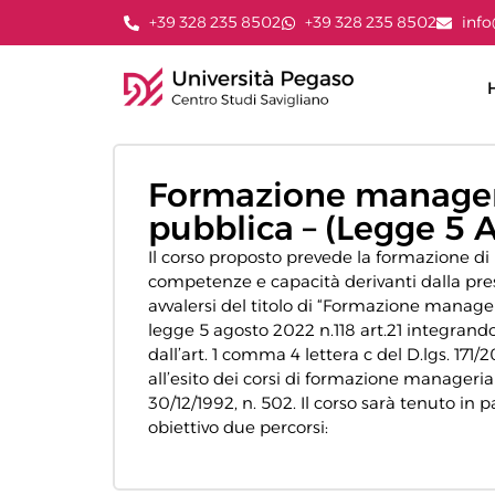
+39 328 235 8502
+39 328 235 8502
info
Formazione manageri
pubblica – (Legge 5 Ag
Il corso proposto prevede la formazione di p
competenze e capacità derivanti dalla pre
avvalersi del titolo di “Formazione manager
legge 5 agosto 2022 n.118 art.21 integrand
dall’art. 1 comma 4 lettera c del D.lgs. 171/
all’esito dei corsi di formazione manageriale
30/12/1992, n. 502. Il corso sarà tenuto in 
obiettivo due percorsi: