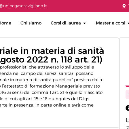
@unipegasosavigliano.it
Home
Chi siamo
Corsi di laurea
Master e corsi
ale in materia di sanità
osto 2022 n. 118 art. 21)
rofessionisti che attraverso lo sviluppo delle
senza nel campo dei servizi sanitari possano
iale in materia di sanità pubblica” previsto dalla
o l’attestato di formazione Manageriale previsto
2016 ai sensi del comma 1 art. 21 e quello rilasciato
 di cui agli art. 15 e 16 quinquies del D.lgs.
parte in presenza, in parte online e avrà come