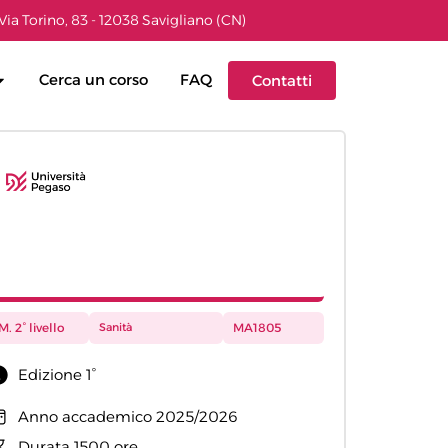
Via Torino, 83 - 12038 Savigliano (CN)
Cerca un corso
FAQ
Contatti
M. 2° livello
Sanità
MA1805
Edizione 1°
Anno accademico 2025/2026
Durata 1500 ore