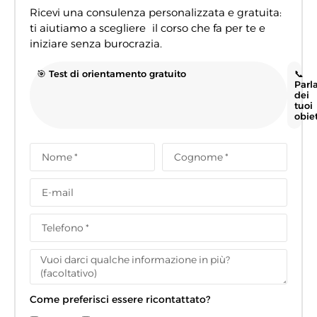
Ricevi una consulenza personalizzata e gratuita:
ti aiutiamo a scegliere il corso che fa per te e
iniziare senza burocrazia.
🎯 Test di orientamento gratuito
📞
Parl
dei
tuoi
obiet
Come preferisci essere ricontattato?