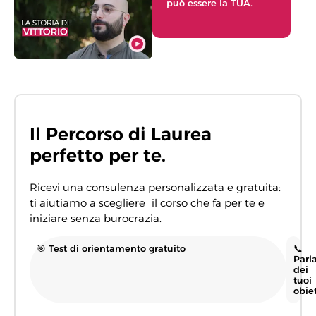
può essere la TUA.
Il Percorso di Laurea
perfetto per te.
Ricevi una consulenza personalizzata e gratuita:
ti aiutiamo a scegliere il corso che fa per te e
iniziare senza burocrazia.
🎯 Test di orientamento gratuito
📞
Parl
dei
tuoi
obiet