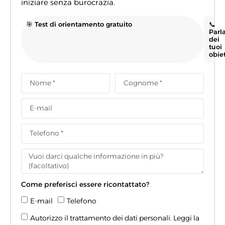
iniziare senza burocrazia.
🎯 Test di orientamento gratuito
📞
Parl
dei
tuoi
obiet
Come preferisci essere ricontattato?
E-mail
Telefono
Autorizzo il trattamento dei dati personali. Leggi la