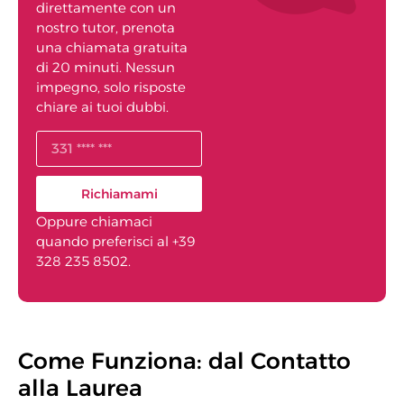
direttamente con un
nostro tutor, prenota
una chiamata gratuita
di 20 minuti. Nessun
impegno, solo risposte
chiare ai tuoi dubbi.
Richiamami
Oppure chiamaci
quando preferisci al +39
328 235 8502.
Come Funziona: dal Contatto
alla Laurea